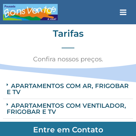
Ir
Main
para
Menu
o
conteúdo
Tarifas
Confira nossos preços.
APARTAMENTOS COM AR, FRIGOBAR
E TV
APARTAMENTOS COM VENTILADOR,
FRIGOBAR E TV
Entre em Contato